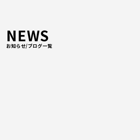
ピッパサック
よくある質問
ヒラメキペーパー
オミラボ
WEBでお問い合わせ
NEWS
( 24時間365日いつでも受付対応 )
お知らせ/ブログ一覧
電話でお問い合わせ
月〜金曜10:00 〜 19:00 ( 土日祝定休 )