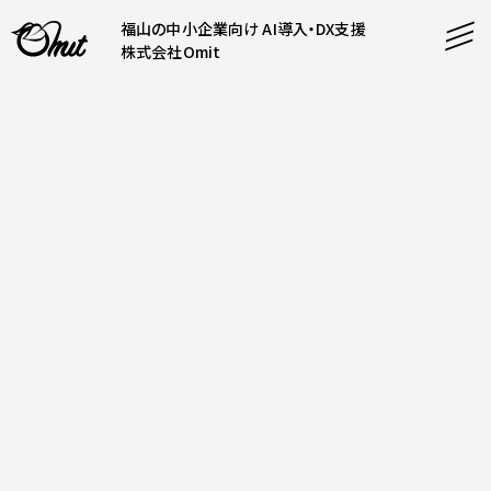
福山の中小企業向け AI導入・DX支援
株式会社Omit
SERVICE
事業内容
AI導入支援
CONTENT
システム開発
コンテンツ
ホームページ制作
課題解決
COMPANY
制作実績
企業案内
料金表
会社概要
PRODUCTS
採用情報
運営サービス
お知らせ