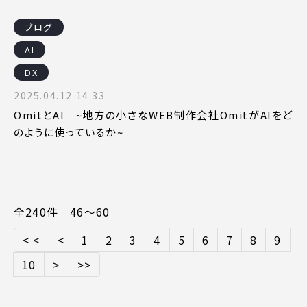
ブログ
AI
DX
2025.04.12 14:33
OmitとAI ~地方の小さなWEB制作会社OmitがAIをど
のように使っているか~
全240件 46〜60
< <
<
1
2
3
4
5
6
7
8
9
10
>
>>