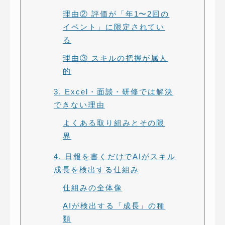
理由② 評価が「年1〜2回の
イベント」に限定されてい
る
理由③ スキルの把握が属人
的
3. Excel・面談・研修では解決
できない理由
よくある取り組みとその限
界
4. 日報を書くだけでAIがスキル
成長を検出する仕組み
仕組みの全体像
AIが検出する「成長」の種
類