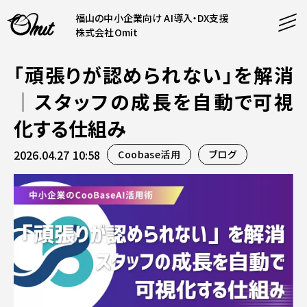
福山の中小企業向け AI導入・DX支援
株式会社Omit
「頑張りが認められない」を解消
SERVICE
｜スタッフの成長を自動で可視
事業内容
化する仕組み
AI導入支援
2026.04.27 10:58
Coobase活用
ブログ
CONTENT
システム開発
コンテンツ
ホームページ制作
課題解決
COMPANY
制作実績
企業案内
料金表
会社概要
PRODUCTS
採用情報
運営サービス
お知らせ