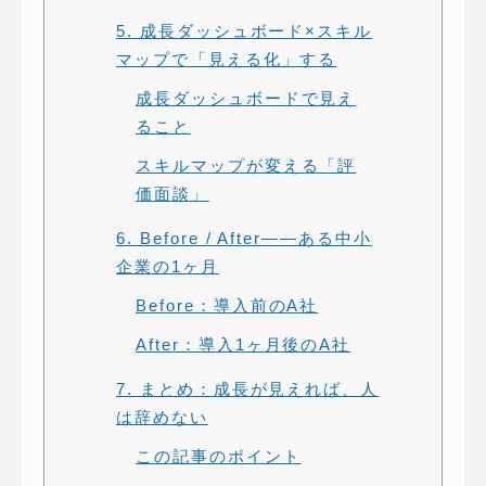
5. 成長ダッシュボード×スキル
マップで「見える化」する
成長ダッシュボードで見え
ること
スキルマップが変える「評
価面談」
6. Before / After——ある中小
企業の1ヶ月
Before：導入前のA社
After：導入1ヶ月後のA社
7. まとめ：成長が見えれば、人
は辞めない
この記事のポイント