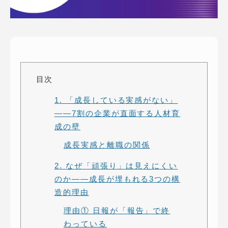
ピッパサック
よくある質問
ヒラメキペーパー
オミラボ
WEBでお問い合わせ
( 24時間365日いつでも受付対応 )
目次
電話でお問い合わせ
1. 「成長している実感がない」
月〜金曜10:00 〜 19:00 ( 土日祝定休 )
——7割の企業が直面する人材育
成の壁
成長実感と離職の関係
2. なぜ「頑張り」は見えにくい
のか——成長が埋もれる3つの構
造的理由
理由① 日報が「報告」で終
わっている