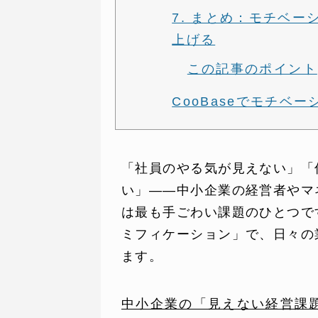
7. まとめ：モチベ
上げる
この記事のポイント
CooBaseでモチベ
「社員のやる気が見えない」「
SERVICE
C
い」——中小企業の経営者やマ
事業内容
コン
は最も手ごわい課題のひとつで
ミフィケーション」で、日々の
AI導入支援
課題
ます。
システム開発
制作
中小企業の「見えない経営課題」
ホームページ制作
料金