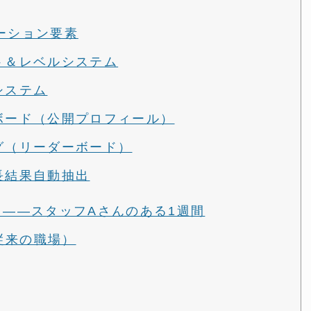
ーション要素
ト＆レベルシステム
システム
ボード（公開プロフィール）
グ（リーダーボード）
長結果自動抽出
と——スタッフAさんのある1週間
（従来の職場）