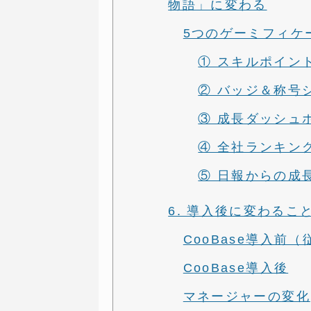
物語」に変わる
5つのゲーミフィケ
① スキルポイン
② バッジ＆称号
③ 成長ダッシュ
④ 全社ランキン
⑤ 日報からの成
6. 導入後に変わるこ
CooBase導入前
CooBase導入後
マネージャーの変化