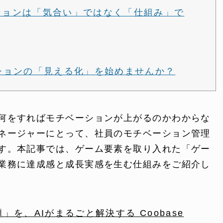
ーションは「気合い」ではなく「仕組み」で
ーションの「見える化」を始めませんか？
何をすればモチベーションが上がるのかわからな
ONTENT
COMPANY
ネージャーにとって、社員のモチベーション管理
テンツ
企業案内
す。本記事では、ゲーム要素を取り入れた「ゲー
業務に達成感と成長実感を生む仕組みをご紹介し
解決
会社概要
実績
採用情報
を、AIがまるごと解決する Coobase
表
お知らせ