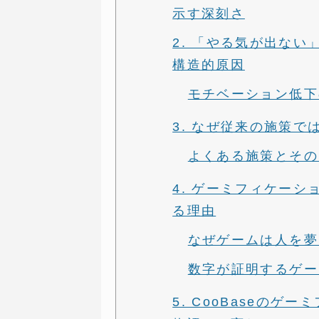
示す深刻さ
2. 「やる気が出な
構造的原因
モチベーション低下
3. なぜ従来の施策
よくある施策とその
4. ゲーミフィケー
る理由
なぜゲームは人を夢
数字が証明するゲー
5. CooBaseの