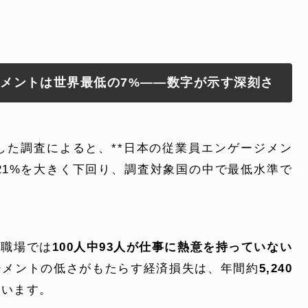
よくある質問
ジメントは世界最低の7%——数字が示す深刻さ
電話でお問い合
 )
月〜金曜10:00 〜 
表した調査によると、**日本の従業員エンゲージメン
の21%を大きく下回り、調査対象国の中で最低水準で
の職場では
100人中93人が仕事に熱意を持っていない
ジメントの低さがもたらす経済損失は、年間約
5,240
ています。