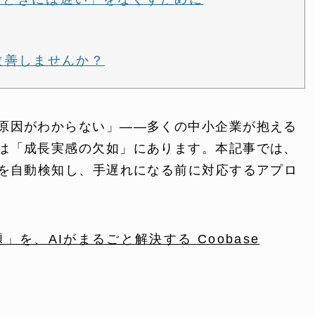
を改善しませんか？
原因がわからない」——多くの中小企業が抱える
は「成長実感の欠如」にあります。本記事では、
ONTENT
COMPANY
クを自動検知し、手遅れになる前に対応するアプロ
テンツ
企業案内
を、AIがまるごと解決する Coobase
解決
会社概要
実績
採用情報
表
お知らせ