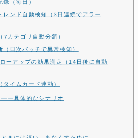
記録（毎日）
トレンド自動検知（3日連続でアラー
析（7カテゴリ自動分類）
断（日次バッチで異常検知）
ォローアップの効果測定（14日後に自動
（タイムカード連動）
こと——具体的なシナリオ
いたときには遅い」をなくすために