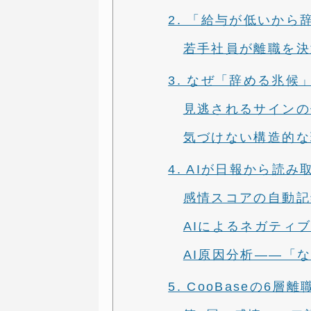
2. 「給与が低いか
若手社員が離職を決
3. なぜ「辞める兆候
見逃されるサインの
気づけない構造的な
4. AIが日報から読
感情スコアの自動記
AIによるネガティ
AI原因分析——「
5. CooBaseの6