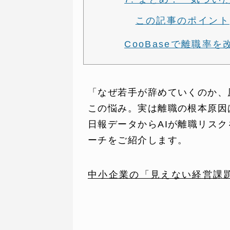
この記事のポイント
CooBaseで離職率
「なぜ若手が辞めていくのか、
この悩み。実は離職の根本原因
SERVICE
C
日報データからAIが離職リス
ーチをご紹介します。
事業内容
コン
中小企業の「見えない経営課題」
AI導入支援
課題
システム開発
制作
ホームページ制作
料金