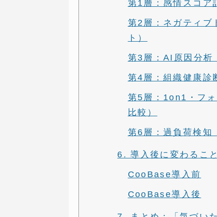
第1層：感情スコア
第2層：ネガティブ
ト）
第3層：AI原因分
第4層：組織健康診
第5層：1on1・フ
比較）
第6層：過負荷検知
6. 導入後に変わる
CooBase導入前
CooBase導入後
7. まとめ：「気づ