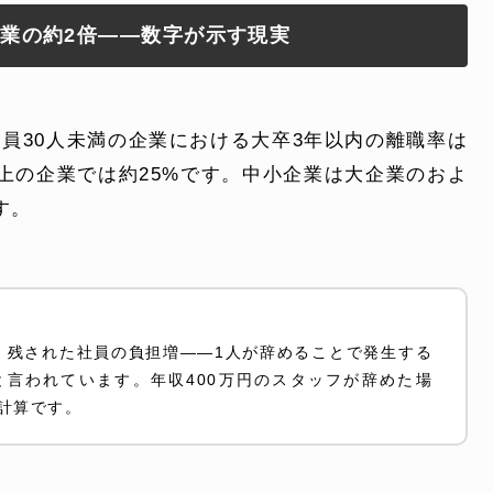
企業の約2倍——数字が示す現実
よくある質問
員30人未満の企業における大卒3年以内の離職率は
電話でお問い合
以上の企業では約25%です。中小企業は大企業のおよ
 )
月〜金曜10:00 〜 
す。
・残された社員の負担増——1人が辞めることで発生する
**と言われています。年収400万円のスタッフが辞めた場
る計算です。