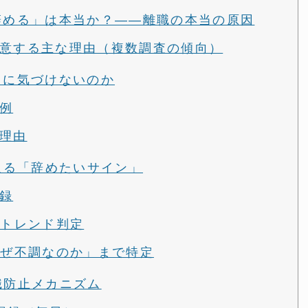
ら辞める」は本当か？——離職の本当の原因
意する主な理由（複数調査の傾向）
」に気づけないのか
例
理由
み取る「辞めたいサイン」
録
ブトレンド判定
なぜ不調なのか」まで特定
層離職防止メカニズム