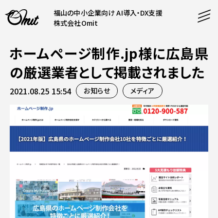
福山の中小企業向け AI導入・DX支援
株式会社Omit
ホームページ制作.jp様に広島県
SERVICE
の厳選業者として掲載されました
事業内容
2021.08.25 15:54
お知らせ
メディア
AI導入支援
CONTENT
システム開発
コンテンツ
ホームページ制作
課題解決
COMPANY
制作実績
企業案内
料金表
会社概要
PRODUCTS
採用情報
運営サービス
お知らせ