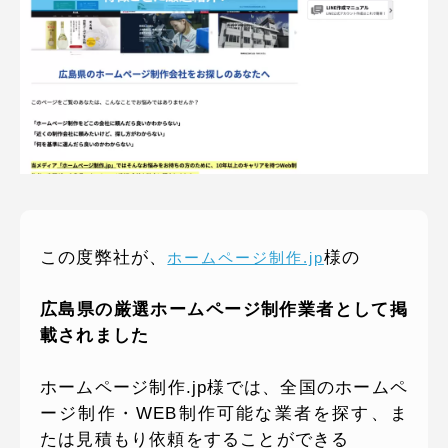
ピッパサック
よくある質問
ヒラメキペーパー
オミラボ
WEBでお問い合わせ
( 24時間365日いつでも受付対応 )
電話でお問い合わせ
月〜金曜10:00 〜 19:00 ( 土日祝定休 )
この度弊社が、
様の
ホームページ制作.jp
広島県の厳選ホームページ制作業者として掲
載されました
ホームページ制作.jp様では、全国のホームペ
ージ制作・WEB制作可能な業者を探す、ま
たは見積もり依頼をすることができる