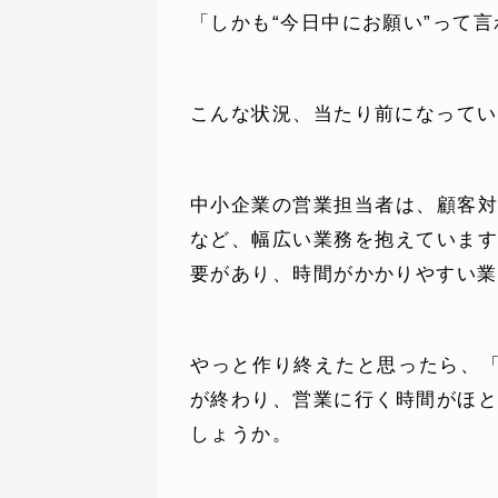
「しかも“今日中にお願い”って
こんな状況、当たり前になってい
中小企業の営業担当者は、顧客
など、幅広い業務を抱えていま
SERVICE
C
要があり、時間がかかりやすい業
事業内容
コン
やっと作り終えたと思ったら、
AI導入支援
課題
が終わり、営業に行く時間がほ
しょうか。
システム開発
制作
ホームページ制作
料金