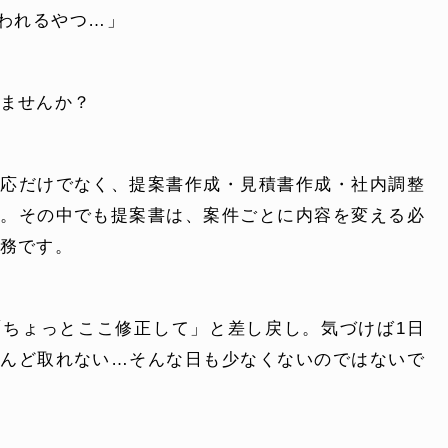
言われるやつ…」
ませんか？
対応だけでなく、提案書作成・見積書作成・社内調整
す。その中でも提案書は、案件ごとに内容を変える必
ONTENT
COMPANY
務です。
テンツ
企業案内
「ちょっとここ修正して」と差し戻し。気づけば1日
解決
会社概要
とんど取れない…そんな日も少なくないのではないで
実績
採用情報
表
お知らせ