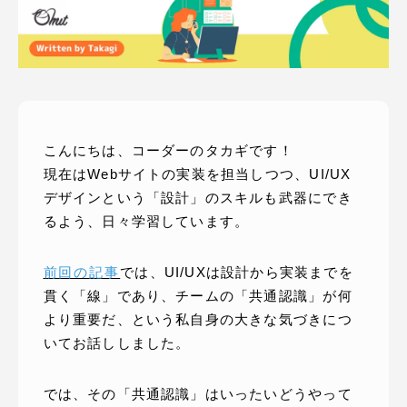
ピッパサック
よくある質問
ヒラメキペーパー
オミラボ
WEBでお問い合わせ
( 24時間365日いつでも受付対応 )
こんにちは、コーダーのタカギです！
電話でお問い合わせ
現在はWebサイトの実装を担当しつつ、UI/UX
月〜金曜10:00 〜 19:00 ( 土日祝定休 )
デザインという「設計」のスキルも武器にでき
るよう、日々学習しています。
前回の記事
では、UI/UXは設計から実装までを
貫く「線」であり、チームの「共通認識」が何
より重要だ、という私自身の大きな気づきにつ
いてお話ししました。
では、その「共通認識」はいったいどうやって