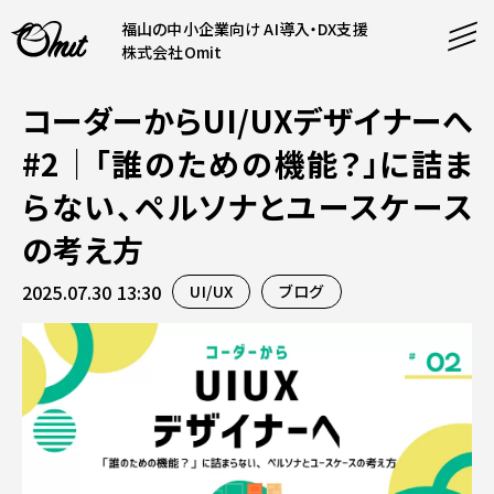
福山の中小企業向け AI導入・DX支援
株式会社Omit
コーダーからUI/UXデザイナーへ
SERVICE
#2｜「誰のための機能？」に詰ま
事業内容
らない、ペルソナとユースケース
AI導入支援
の考え方
CONTENT
システム開発
コンテンツ
ホームページ制作
2025.07.30 13:30
UI/UX
ブログ
課題解決
COMPANY
制作実績
企業案内
料金表
会社概要
PRODUCTS
採用情報
運営サービス
お知らせ