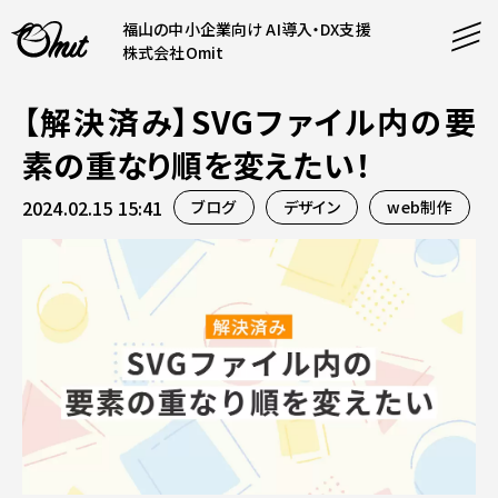
福山の中小企業向け AI導入・DX支援
株式会社Omit
【解決済み】SVGファイル内の要
SERVICE
素の重なり順を変えたい！
事業内容
2024.02.15 15:41
ブログ
デザイン
web制作
AI導入支援
CONTENT
システム開発
コンテンツ
ホームページ制作
課題解決
COMPANY
制作実績
企業案内
料金表
会社概要
PRODUCTS
採用情報
運営サービス
お知らせ