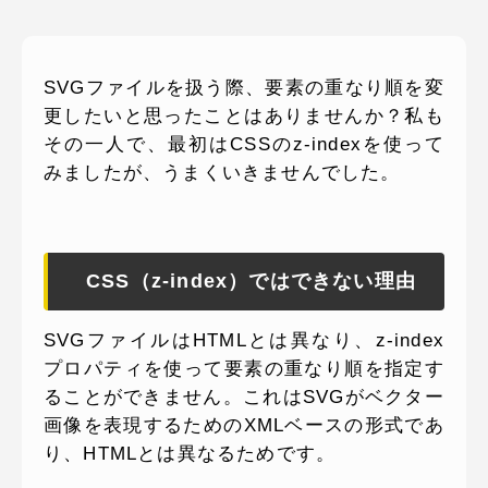
ピッパサック
よくある質問
ヒラメキペーパー
SVGファイルを扱う際、要素の重なり順を変
オミラボ
WEBでお問い合わせ
更したいと思ったことはありませんか？私も
( 24時間365日いつでも受付対応 )
その一人で、最初はCSSのz-indexを使って
みましたが、うまくいきませんでした。
電話でお問い合わせ
月〜金曜10:00 〜 19:00 ( 土日祝定休 )
CSS（z-index）ではできない理由
SVGファイルはHTMLとは異なり、z-index
プロパティを使って要素の重なり順を指定す
ることができません。これはSVGがベクター
画像を表現するためのXMLベースの形式であ
り、HTMLとは異なるためです。