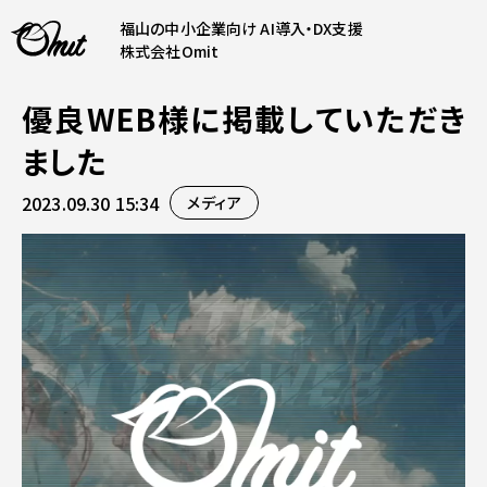
福山の中小企業向け AI導入・DX支援
株式会社Omit
優良WEB様に掲載していただき
SERVICE
ました
事業内容
2023.09.30 15:34
メディア
AI導入支援
CONTENT
システム開発
コンテンツ
ホームページ制作
課題解決
COMPANY
制作実績
企業案内
料金表
会社概要
PRODUCTS
採用情報
運営サービス
お知らせ