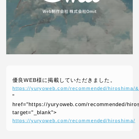
ピッパサック
よくある質問
ヒラメキペーパー
オミラボ
WEBでお問い合わせ
( 24時間365日いつでも受付対応 )
電話でお問い合わせ
月〜金曜10:00 〜 19:00 ( 土日祝定休 )
優良WEB様に掲載していただきました。
https://yuryoweb.com/recommended/hiroshima
"
href="https://yuryoweb.com/recommended/hiro
target="_blank">
https://yuryoweb.com/recommended/hiroshima/