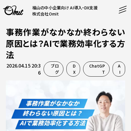
福山の中小企業向け AI導入・DX支援
株式会社Omit
事務作業がなかなか終わらない
SERVICE
原因とは？AIで業務効率化する方
事業内容
法
AI導入支援
2026.04.15 20:3
ブロ
D
ChatGP
A
CONTENT
システム開発
コンテンツ
6
グ
X
T
I
ホームページ制作
課題解決
COMPANY
制作実績
企業案内
料金表
会社概要
PRODUCTS
採用情報
運営サービス
お知らせ