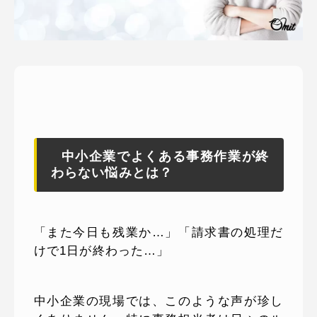
ピッパサック
よくある質問
ヒラメキペーパー
オミラボ
WEBでお問い合わせ
( 24時間365日いつでも受付対応 )
電話でお問い合わせ
月〜金曜10:00 〜 19:00 ( 土日祝定休 )
中小企業でよくある事務作業が終
わらない悩みとは？
「また今日も残業か…」「請求書の処理だ
けで1日が終わった…」
中小企業の現場では、このような声が珍し