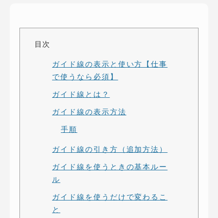
ピッパサック
よくある質問
ヒラメキペーパー
オミラボ
WEBでお問い合わせ
目次
( 24時間365日いつでも受付対応 )
ガイド線の表示と使い方【仕事
で使うなら必須】
電話でお問い合わせ
ガイド線とは？
月〜金曜10:00 〜 19:00 ( 土日祝定休 )
ガイド線の表示方法
手順
ガイド線の引き方（追加方法）
ガイド線を使うときの基本ルー
ル
ガイド線を使うだけで変わるこ
と