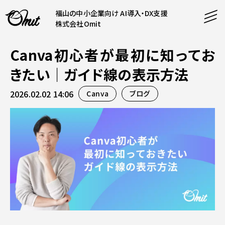
福山の中小企業向け AI導入・DX支援
株式会社Omit
Canva初心者が最初に知ってお
SERVICE
きたい｜ガイド線の表示方法
事業内容
2026.02.02 14:06
Canva
ブログ
AI導入支援
CONTENT
システム開発
コンテンツ
ホームページ制作
課題解決
COMPANY
制作実績
企業案内
料金表
会社概要
PRODUCTS
採用情報
運営サービス
お知らせ