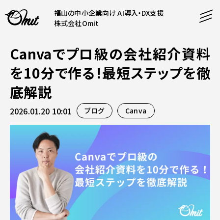
福山の中小企業向け AI導入・DX支援
株式会社Omit
Canvaでプロ級の会社紹介資料
SERVICE
を10分で作る！最短ステップを徹
事業内容
底解説
AI導入支援
2026.01.20 10:01
ブログ
Canva
CONTENT
システム開発
コンテンツ
ホームページ制作
課題解決
COMPANY
制作実績
企業案内
料金表
会社概要
PRODUCTS
採用情報
運営サービス
お知らせ