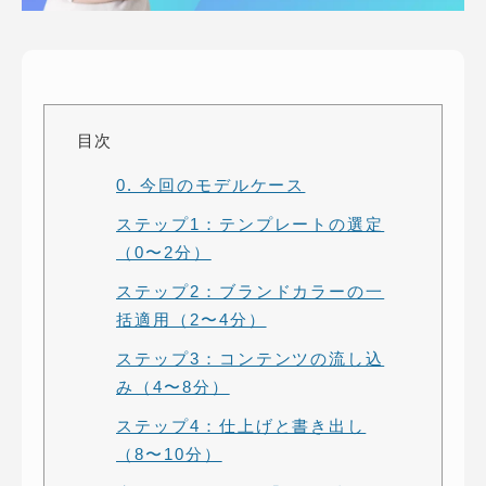
ピッパサック
よくある質問
ヒラメキペーパー
オミラボ
WEBでお問い合わせ
( 24時間365日いつでも受付対応 )
目次
0. 今回のモデルケース
電話でお問い合わせ
月〜金曜10:00 〜 19:00 ( 土日祝定休 )
ステップ1：テンプレートの選定
（0〜2分）
ステップ2：ブランドカラーの一
括適用（2〜4分）
ステップ3：コンテンツの流し込
み（4〜8分）
ステップ4：仕上げと書き出し
（8〜10分）