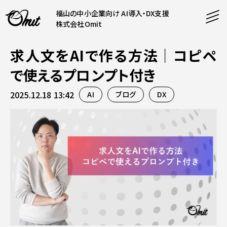
福山の中小企業向け AI導入・DX支援
株式会社Omit
求人文をAIで作る方法｜コピペ
SERVICE
で使えるプロンプト付き
事業内容
2025.12.18 13:42
AI
ブログ
DX
AI導入支援
CONTENT
システム開発
コンテンツ
ホームページ制作
課題解決
COMPANY
制作実績
企業案内
料金表
会社概要
PRODUCTS
採用情報
運営サービス
お知らせ