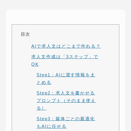
ピッパサック
よくある質問
ヒラメキペーパー
オミラボ
WEBでお問い合わせ
( 24時間365日いつでも受付対応 )
目次
AIで求人文はどこまで作れる？
電話でお問い合わせ
求人文作成は「3ステップ」で
月〜金曜10:00 〜 19:00 ( 土日祝定休 )
OK
Step1：AIに渡す情報をま
とめる
Step2：求人文を書かせる
プロンプト（そのまま使え
る）
Step3：媒体ごとの最適化
もAIに任せる