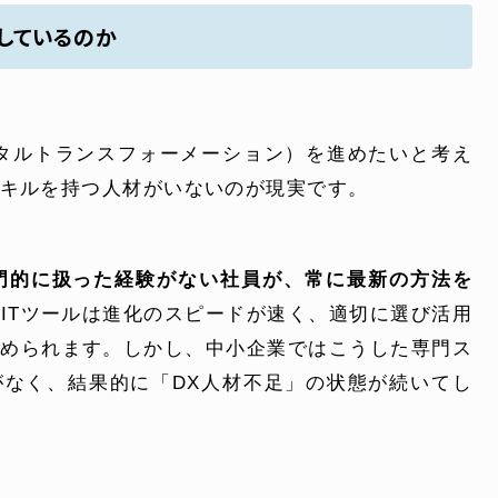
しているのか
ジタルトランスフォーメーション）を進めたいと考え
キルを持つ人材がいないのが現実です。
ONTENT
COMPANY
専門的に扱った経験がない社員が、常に最新の方法を
やITツールは進化のスピードが速く、適切に選び活用
テンツ
企業案内
求められます。しかし、中小企業ではこうした専門ス
がなく、結果的に「DX人材不足」の状態が続いてし
解決
会社概要
実績
採用情報
表
お知らせ