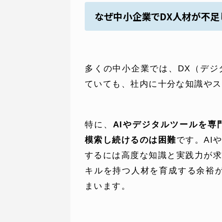
なぜ中小企業でDX人材が不足
多くの中小企業では、DX（デ
ていても、社内に十分な知識やス
SERVICE
C
特に、
AIやデジタルツールを
模索し続けるのは困難
です。AI
事業内容
コン
するには高度な知識と実践力が
キルを持つ人材を育成する余裕
AI導入支援
課題
まいます。
システム開発
制作
ホームページ制作
料金