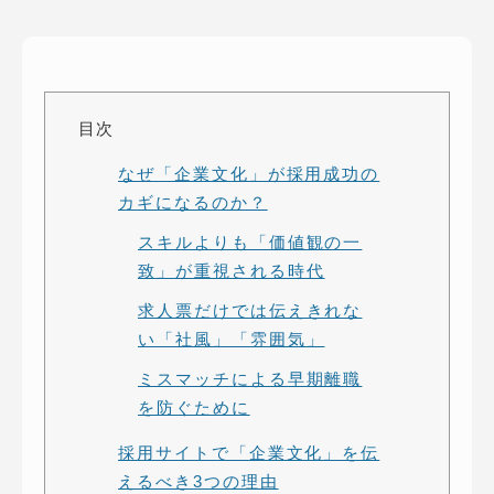
ピッパサック
よくある質問
ヒラメキペーパー
オミラボ
WEBでお問い合わせ
( 24時間365日いつでも受付対応 )
目次
なぜ「企業文化」が採用成功の
電話でお問い合わせ
カギになるのか？
月〜金曜10:00 〜 19:00 ( 土日祝定休 )
スキルよりも「価値観の一
致」が重視される時代
求人票だけでは伝えきれな
い「社風」「雰囲気」
ミスマッチによる早期離職
を防ぐために
採用サイトで「企業文化」を伝
えるべき3つの理由