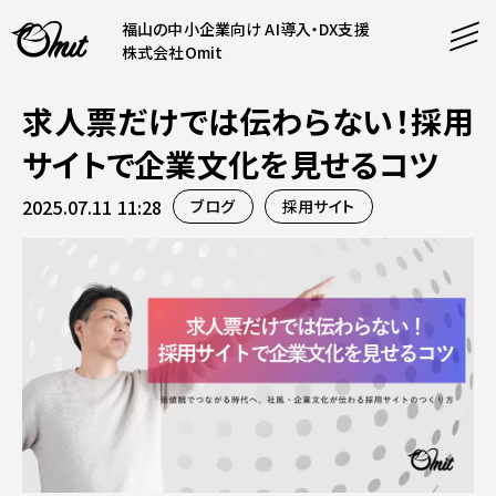
福山の中小企業向け AI導入・DX支援
株式会社Omit
求人票だけでは伝わらない！採用
SERVICE
サイトで企業文化を見せるコツ
事業内容
2025.07.11 11:28
ブログ
採用サイト
AI導入支援
CONTENT
システム開発
コンテンツ
ホームページ制作
課題解決
COMPANY
制作実績
企業案内
料金表
会社概要
PRODUCTS
採用情報
運営サービス
お知らせ