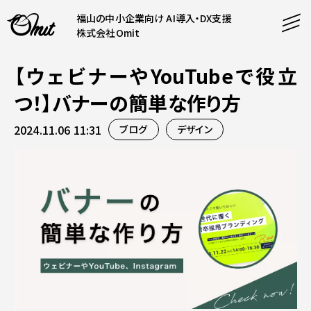
福山の中小企業向け AI導入・DX支援
株式会社Omit
【ウェビナーやYouTubeで役立
SERVICE
つ！】バナーの簡単な作り方
事業内容
2024.11.06 11:31
ブログ
デザイン
AI導入支援
CONTENT
システム開発
コンテンツ
ホームページ制作
課題解決
COMPANY
制作実績
企業案内
料金表
会社概要
PRODUCTS
採用情報
運営サービス
お知らせ