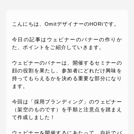
ピッパサック
よくある質問
ヒラメキペーパー
こんにちは、OmitデザイナーのHORiです。
オミラボ
WEBでお問い合わせ
( 24時間365日いつでも受付対応 )
今日の記事はウェビナーのバナーの作りか
た、ポイントをご紹介していきます。
電話でお問い合わせ
月〜金曜10:00 〜 19:00 ( 土日祝定休 )
ウェビナーのバナーは、開催するセミナーの
顔の役割を果たし、参加者にどれだけ興味を
持ってもらえるかを決める重要な部分になり
ます。
今回は「採用ブランディング」のウェビナー
（架空のものです）を手順と注意点を踏まえ
て作成しました！
ウェビナーを開催するにあたって、自社でバ