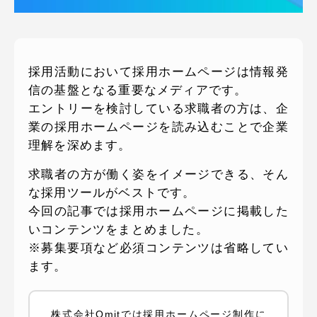
ピッパサック
よくある質問
ヒラメキペーパー
オミラボ
WEBでお問い合わせ
採用活動において採用ホームページは情報発
( 24時間365日いつでも受付対応 )
信の基盤となる重要なメディアです。
エントリーを検討している求職者の方は、企
業の採用ホームページを読み込むことで企業
電話でお問い合わせ
理解を深めます。
月〜金曜10:00 〜 19:00 ( 土日祝定休 )
求職者の方が働く姿をイメージできる、そん
な採用ツールがベストです。
今回の記事では採用ホームページに掲載した
いコンテンツをまとめました。
※募集要項など必須コンテンツは省略してい
ます。
株式会社Omitでは採用ホームページ制作に