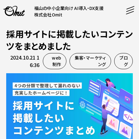
福山の中小企業向け AI導入・DX支援
株式会社Omit
採用サイトに掲載したいコンテン
SERVICE
ツをまとめました
事業内容
2024.10.21 1
web
集客・マーケティ
ブロ
AI導入支援
6:36
制作
ング
グ
CONTENT
システム開発
コンテンツ
ホームページ制作
課題解決
COMPANY
制作実績
企業案内
料金表
会社概要
PRODUCTS
採用情報
運営サービス
お知らせ