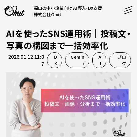
福山の中小企業向け AI導入・DX支援
株式会社Omit
AIを使ったSNS運用術｜投稿文・
SERVICE
写真の構図まで一括効率化
事業内容
2026.01.12 11:0
D
Gemin
A
ブロ
AI導入支援
7
X
i
I
グ
CONTENT
システム開発
コンテンツ
ホームページ制作
課題解決
COMPANY
制作実績
企業案内
料金表
会社概要
PRODUCTS
採用情報
運営サービス
お知らせ