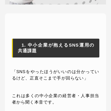
ピッパサック
よくある質問
ヒラメキペーパー
オミラボ
WEBでお問い合わせ
( 24時間365日いつでも受付対応 )
電話でお問い合わせ
1. 中小企業が抱えるSNS運用の
共通課題
月〜金曜10:00 〜 19:00 ( 土日祝定休 )
「SNSをやったほうがいいのは分かってい
るけど、正直そこまで手が回らない」
これは多くの中小企業の経営者・人事担当
者から聞く本音です。