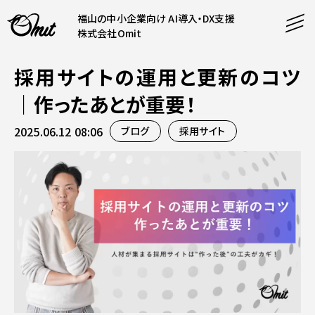
福山の中小企業向け AI導入・DX支援
株式会社Omit
採用サイトの運用と更新のコツ
SERVICE
｜作ったあとが重要！
事業内容
2025.06.12 08:06
ブログ
採用サイト
AI導入支援
CONTENT
システム開発
コンテンツ
ホームページ制作
課題解決
COMPANY
制作実績
企業案内
料金表
会社概要
PRODUCTS
採用情報
運営サービス
お知らせ