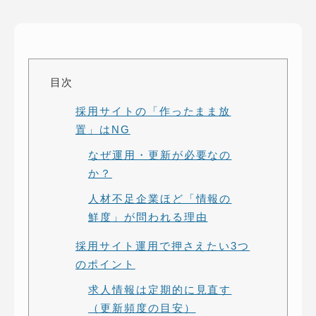
ピッパサック
よくある質問
ヒラメキペーパー
オミラボ
WEBでお問い合わせ
( 24時間365日いつでも受付対応 )
目次
採用サイトの「作ったまま放
電話でお問い合わせ
置」はNG
月〜金曜10:00 〜 19:00 ( 土日祝定休 )
なぜ運用・更新が必要なの
か？
人材不足企業ほど「情報の
鮮度」が問われる理由
採用サイト運用で押さえたい3つ
のポイント
求人情報は定期的に見直す
（更新頻度の目安）