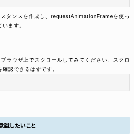
ンスを作成し、requestAnimationFrameを使っ
ています。
。ブラウザ上でスクロールしてみてください。スクロ
を確認できるはずです。
ONTENT
COMPANY
テンツ
企業案内
解決
会社概要
実績
採用情報
意識したいこと
表
お知らせ