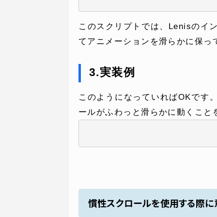
このスクリプトでは、Lenisのインスタ
てアニメーションを滑らかに保っ
3.実装例
このようになっていればOKです
ールがふわっと滑らかに動くこと
SERVICE
C
事業内容
コン
AI導入支援
課題
システム開発
制作
慣性スクロールを使用する際に
ホームページ制作
料金