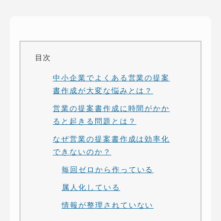
ピッパサック
よくある質問
ヒラメキペーパー
オミラボ
WEBでお問い合わせ
( 24時間365日いつでも受付対応 )
目次
中小企業でよくある営業の提案
電話でお問い合わせ
書作成が大変な悩みとは？
月〜金曜10:00 〜 19:00 ( 土日祝定休 )
営業の提案書作成に時間がかか
ると起きる問題とは？
なぜ営業の提案書作成は効率化
できないのか？
毎回ゼロから作っている
属人化している
情報が整理されていない