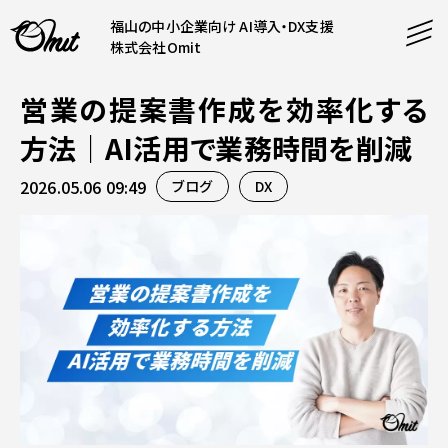
福山の中小企業向け AI導入・DX支援
株式会社Omit
営業の提案書作成を効率化する
SERVICE
方法｜AI活用で業務時間を削減
事業内容
2026.05.06 09:49
ブログ
DX
AI導入支援
CONTENT
システム開発
コンテンツ
ホームページ制作
課題解決
COMPANY
制作実績
企業案内
料金表
会社概要
PRODUCTS
採用情報
運営サービス
お知らせ