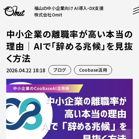
福山の中小企業向け AI導入・DX支援
株式会社Omit
中小企業の離職率が高い本当の
SERVICE
理由｜AIで「辞める兆候」を見抜
事業内容
く方法
AI導入支援
2026.04.22 18:18
ブログ
Coobase活用
CONTENT
システム開発
コンテンツ
ホームページ制作
課題解決
COMPANY
制作実績
企業案内
料金表
会社概要
PRODUCTS
採用情報
運営サービス
お知らせ