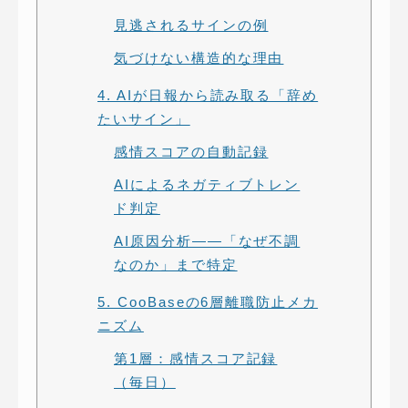
見逃されるサインの例
気づけない構造的な理由
4. AIが日報から読み取る「辞め
たいサイン」
感情スコアの自動記録
AIによるネガティブトレン
ド判定
AI原因分析——「なぜ不調
なのか」まで特定
5. CooBaseの6層離職防止メカ
ニズム
第1層：感情スコア記録
（毎日）