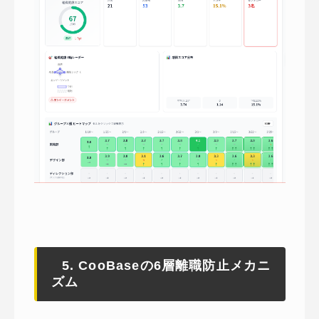
5. CooBaseの6層離職防止メカニ
ズム