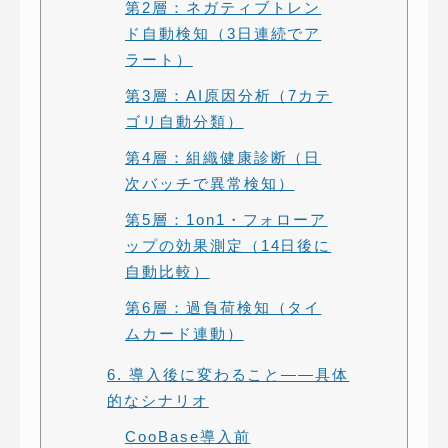
第2層：ネガティブトレン
ド自動検知（3日連続でア
ラート）
第3層：AI原因分析（7カテ
ゴリ自動分類）
第4層：組織健康診断（日
次バッチで異常検知）
第5層：1on1・フォローア
ップの効果測定（14日後に
自動比較）
第6層：過負荷検知（タイ
ムカード連動）
6. 導入後に変わること——具体
的なシナリオ
CooBase導入前