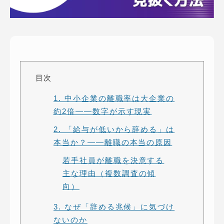
ピッパサック
よくある質問
ヒラメキペーパー
オミラボ
WEBでお問い合わせ
( 24時間365日いつでも受付対応 )
目次
電話でお問い合わせ
1. 中小企業の離職率は大企業の
月〜金曜10:00 〜 19:00 ( 土日祝定休 )
約2倍——数字が示す現実
2. 「給与が低いから辞める」は
本当か？——離職の本当の原因
若手社員が離職を決意する
主な理由（複数調査の傾
向）
3. なぜ「辞める兆候」に気づけ
ないのか