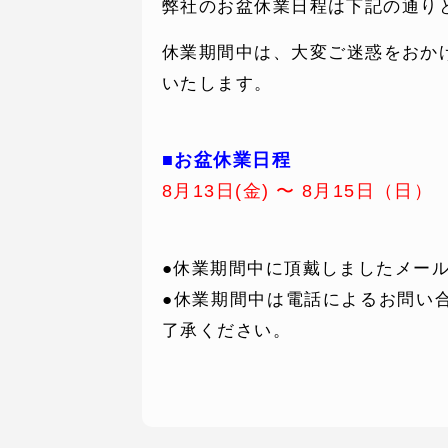
弊社のお盆休業日程は下記の通り
休業期間中は、大変ご迷惑をおか
いたします。
■お盆休業日程
8月13日(金) 〜 8月15日（日
●休業期間中に頂戴しましたメー
SERVICE
C
●休業期間中は電話によるお問い
了承ください。
事業内容
コン
AI導入支援
課題
システム開発
制作